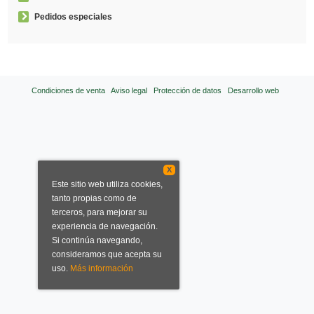
Pedidos especiales
Condiciones de venta
Aviso legal
Protección de datos
Desarrollo web
X
Este sitio web utiliza cookies,
tanto propias como de
terceros, para mejorar su
experiencia de navegación.
Si continúa navegando,
consideramos que acepta su
uso.
Más información