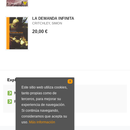
LA DEMANDA INFINITA
CRITCHLEY, SIMON
20,00 €
Explorar
X
Este sitio web utiliza cookies,
Noticias
tanto propias como de
terceros, para mejorar su
Pedidos especiales
experiencia de navegación.
Si continúa navegando,
consideramos que acepta su
uso.
Más información