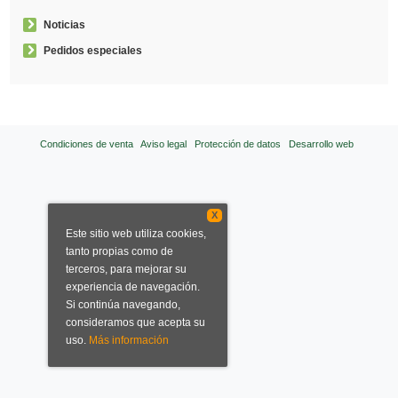
Noticias
Pedidos especiales
Condiciones de venta
Aviso legal
Protección de datos
Desarrollo web
X
Este sitio web utiliza cookies,
tanto propias como de
terceros, para mejorar su
experiencia de navegación.
Si continúa navegando,
consideramos que acepta su
uso.
Más información