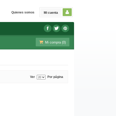
Quienes somos
Mi cuenta
Mi compra (
0
)
Ver
Por página