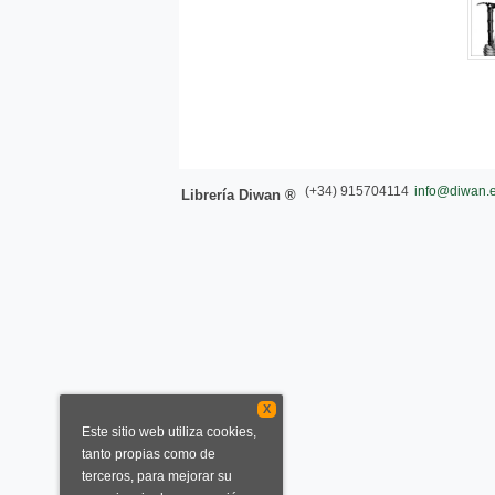
(+34) 915704114
info@diwan.
Librería Diwan ®
X
Este sitio web utiliza cookies,
tanto propias como de
terceros, para mejorar su