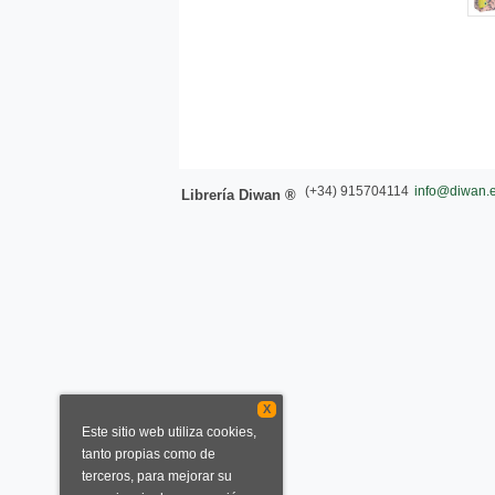
(+34) 915704114
info@diwan.
Librería Diwan ®
X
Este sitio web utiliza cookies,
tanto propias como de
terceros, para mejorar su