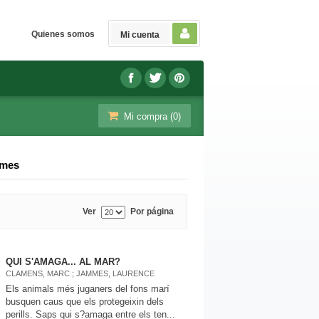
Quienes somos
Mi cuenta
Mi compra (
0
)
mmes
Ver
Por página
QUI S'AMAGA... AL MAR?
CLAMENS, MARC ; JAMMES, LAURENCE
Els animals més juganers del fons marí
busquen caus que els protegeixin dels
perills. Saps qui s?amaga entre els ten...