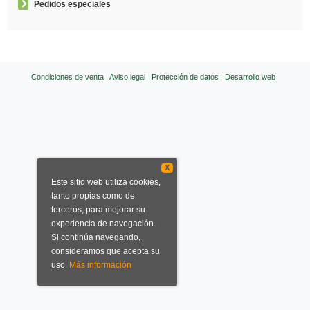
Pedidos especiales
Condiciones de venta
Aviso legal
Protección de datos
Desarrollo web
X
Este sitio web utiliza cookies,
tanto propias como de
terceros, para mejorar su
experiencia de navegación.
Si continúa navegando,
consideramos que acepta su
uso.
Más información