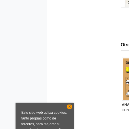
Otro
ANA
X
CON
Este sitio web utiliza cookies,
tanto propias como de
terceros, para mejorar su