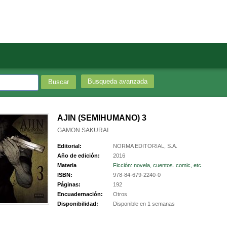
Busqueda avanzada
AJIN (SEMIHUMANO) 3
GAMON SAKURAI
Editorial:
NORMA EDITORIAL, S.A.
Año de edición:
2016
Materia
Ficción: novela, cuentos. comic, etc.
ISBN:
978-84-679-2240-0
Páginas:
192
Encuadernación:
Otros
Disponibilidad:
Disponible en 1 semanas