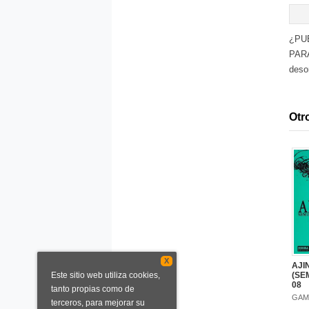
¿PU
PARA
deso
Otro
X
AJI
Este sitio web utiliza cookies,
(SE
08
tanto propias como de
GAM
terceros, para mejorar su