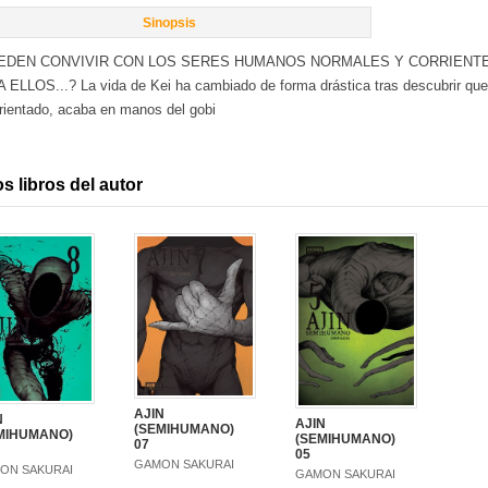
Sinopsis
EDEN CONVIVIR CON LOS SERES HUMANOS NORMALES Y CORRIENTE
 ELLOS...? La vida de Kei ha cambiado de forma drástica tras descubrir qu
rientado, acaba en manos del gobi
s libros del autor
AJIN
N
AJIN
(SEMIHUMANO)
MIHUMANO)
(SEMIHUMANO)
07
05
GAMON SAKURAI
ON SAKURAI
GAMON SAKURAI