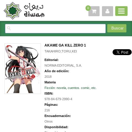
0
AKAME GA KILL ZERO 1
TAKAHIRO;TORU,KEI
Editorial:
NORMA EDITORIAL, S.A.
Año de edición:
2018
Materia
Ficción: novela, cuentos. comic, etc.
ISBN:
978-84-679-2990-4
Páginas:
216
Encuadernación:
Otros
Disponibilidad: