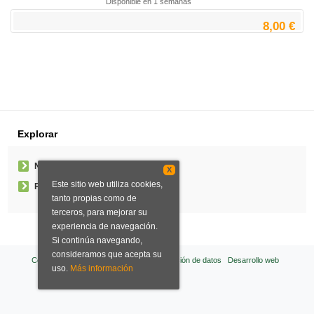
Disponible en 1 semanas
8,00 €
Explorar
Noticias
X
Este sitio web utiliza cookies,
Pedidos especiales
tanto propias como de
terceros, para mejorar su
experiencia de navegación.
Si continúa navegando,
consideramos que acepta su
Condiciones de venta
Aviso legal
Protección de datos
Desarrollo web
uso.
Más información