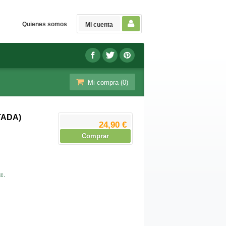
Quienes somos
Mi cuenta
Mi compra (
0
)
TADA)
24,90 €
Comprar
c.