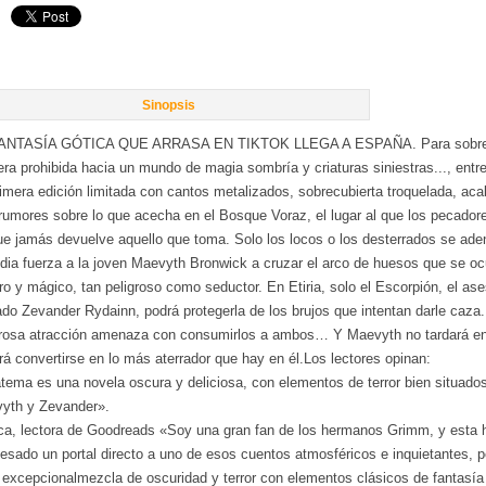
Sinopsis
ANTASÍA GÓTICA QUE ARRASA EN TIKTOK LLEGA A ESPAÑA. Para sobrevivir
era prohibida hacia un mundo de magia sombría y criaturas siniestras..., entre
imera edición limitada con cantos metalizados, sobrecubierta troquelada, aca
rumores sobre lo que acecha en el Bosque Voraz, el lugar al que los pecadore
ue jamás devuelve aquello que toma. Solo los locos o los desterrados se ade
edia fuerza a la joven Maevyth Bronwick a cruzar el arco de huesos que se oc
o y mágico, tan peligroso como seductor. En Etiria, solo el Escorpión, el ase
do Zevander Rydainn, podrá protegerla de los brujos que intentan darle caza.
grosa atracción amenaza con consumirlos a ambos… Y Maevyth no tardará en d
á convertirse en lo más aterrador que hay en él.Los lectores opinan:
tema es una novela oscura y deliciosa, con elementos de terror bien situados
yth y Zevander».
ca, lectora de Goodreads «Soy una gran fan de los hermanos Grimm, y esta hi
esado un portal directo a uno de esos cuentos atmosféricos e inquietantes, p
 excepcionalmezcla de oscuridad y terror con elementos clásicos de fantasí