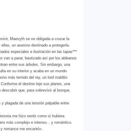
, Maevyth se ve obligada a cruzar la
 ellas, un asesino destinado a protegerla.
bados especiales e ilustración en las tapas***
s van a parar, bautizado así por los aldeanos
ntran entre sus árboles. Sin embargo, una
ulta en su interior y acaba en un mundo
sino más temido del rey, un lord maldito
 Conforme el destino teje sus planes, una
escubrir que, para sobrevivir al bosque,
 y plagada de una tensión palpable entre
storia me hizo sentir como si hubiera
ero más complejo e intenso... y romántico.
a y romance me encantó».