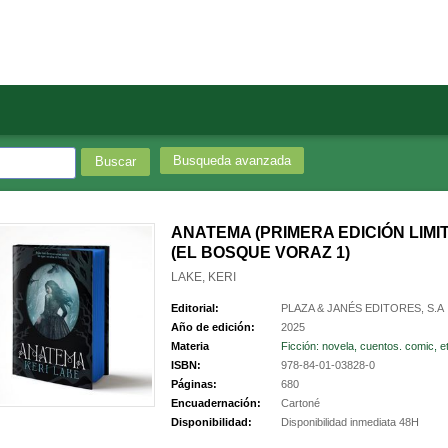
Busqueda avanzada
ANATEMA (PRIMERA EDICIÓN LIMI
(EL BOSQUE VORAZ 1)
LAKE, KERI
Editorial:
PLAZA & JANÉS EDITORES, S.A
Año de edición:
2025
Materia
Ficción: novela, cuentos. comic, et
ISBN:
978-84-01-03828-0
Páginas:
680
Encuadernación:
Cartoné
Disponibilidad:
Disponibilidad inmediata 48H