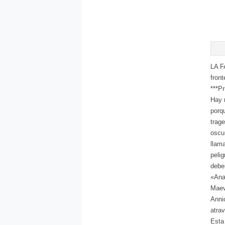
LA F
front
***Pr
Hay 
porq
trag
oscur
llama
peli
deber
«Ana
Maev
Anni
atrav
Esta