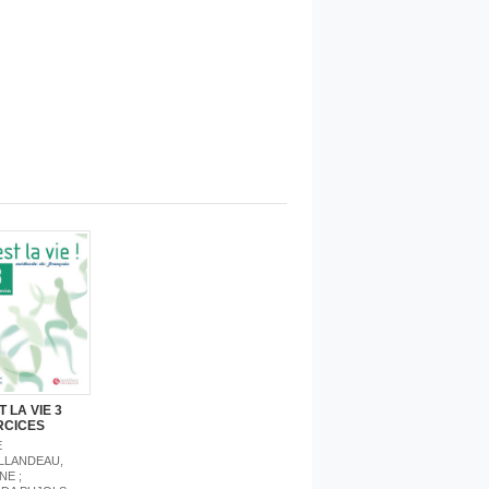
T LA VIE 3
RCICES
E
LLANDEAU,
NE ;