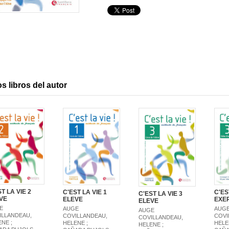
s libros del autor
T LA VIE 2
C'EST LA VIE 1
C'ES
C'EST LA VIE 3
VE
ELEVE
EXE
ELEVE
E
AUGE
AUG
AUGE
ILLANDEAU,
COVILLANDEAU,
COVI
COVILLANDEAU,
NE ;
HELENE ;
HELE
HELENE ;