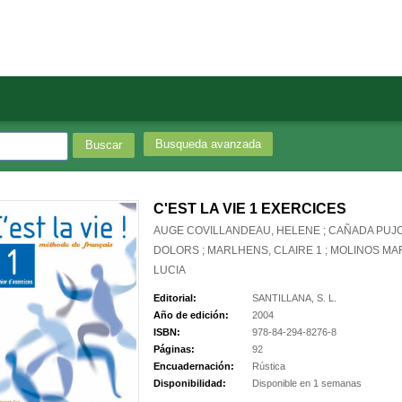
Busqueda avanzada
C'EST LA VIE 1 EXERCICES
AUGE COVILLANDEAU, HELENE ; CAÑADA PUJO
DOLORS ; MARLHENS, CLAIRE 1 ; MOLINOS MAR
LUCIA
Editorial:
SANTILLANA, S. L.
Año de edición:
2004
ISBN:
978-84-294-8276-8
Páginas:
92
Encuadernación:
Rústica
Disponibilidad:
Disponible en 1 semanas