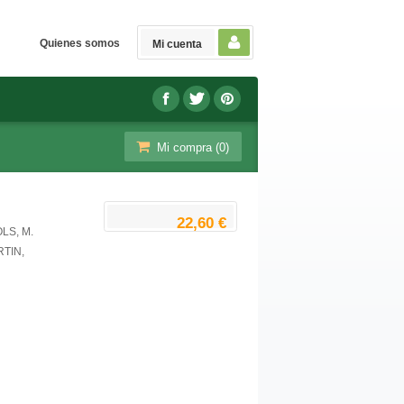
Quienes somos
Mi cuenta
Mi compra (
0
)
22,60 €
LS, M.
TIN,