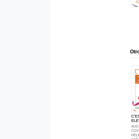
Otro
C'ES
ELE
AUG
COV
HELE