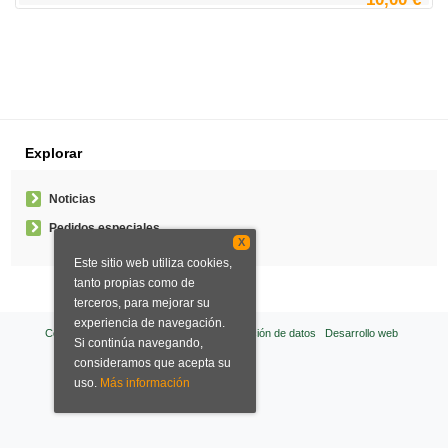
Explorar
Noticias
Pedidos especiales
X
Este sitio web utiliza cookies,
tanto propias como de
terceros, para mejorar su
experiencia de navegación.
Condiciones de venta
Aviso legal
Protección de datos
Desarrollo web
Si continúa navegando,
consideramos que acepta su
uso.
Más información