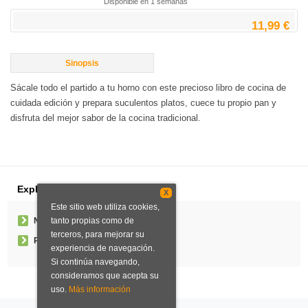
Disponible en 1 semanas
11,99 €
Sinopsis
Sácale todo el partido a tu horno con este precioso libro de cocina de
cuidada edición y prepara suculentos platos, cuece tu propio pan y
disfruta del mejor sabor de la cocina tradicional.
Explorar
X
Este sitio web utiliza cookies,
tanto propias como de
Noticias
terceros, para mejorar su
Pedidos especiales
experiencia de navegación.
Si continúa navegando,
consideramos que acepta su
uso.
Más información