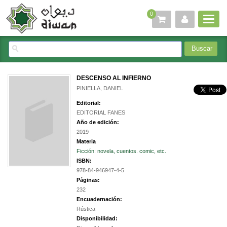
0
DESCENSO AL INFIERNO
PINIELLA, DANIEL
Editorial:
EDITORIAL FANES
Año de edición:
2019
Materia
Ficción: novela, cuentos. comic, etc.
ISBN:
978-84-946947-4-5
Páginas:
232
Encuadernación:
Rústica
Disponibilidad: