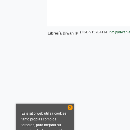
(+34) 915704114
info@diwan.
Librería Diwan ®
X
Este sitio web utiliza cookies,
tanto propias como de
terceros, para mejorar su