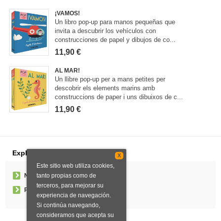
¡VAMOS!
Un libro pop-up para manos pequeñas que
invita a descubrir los vehículos con
construcciones de papel y dibujos de co...
11,90 €
AL MAR!
Un llibre pop-up per a mans petites per
descobrir els elements marins amb
construccions de paper i uns dibuixos de c...
11,90 €
Explorar
X
Este sitio web utiliza cookies,
tanto propias como de
Noticias
terceros, para mejorar su
Pedidos especiales
experiencia de navegación.
Si continúa navegando,
consideramos que acepta su