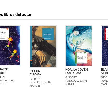
s libros del autor
VIATGE
EL V
NOA, LA JOVEN
L'ULTIM
RET
SEC
FANTASMA
ENIGMA
BERT
GISB
GISBERT
GISBERT
SOLE, JOAN
PONS
PONSOLE, JOAN
PONSOLE, JOAN
UEL
MAN
MANUEL
MANUEL