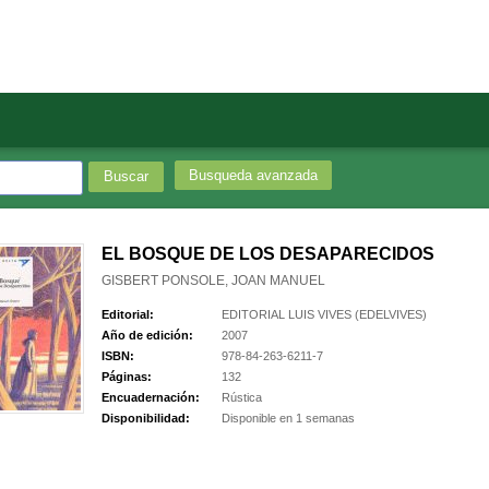
Busqueda avanzada
EL BOSQUE DE LOS DESAPARECIDOS
GISBERT PONSOLE, JOAN MANUEL
Editorial:
EDITORIAL LUIS VIVES (EDELVIVES)
Año de edición:
2007
ISBN:
978-84-263-6211-7
Páginas:
132
Encuadernación:
Rústica
Disponibilidad:
Disponible en 1 semanas