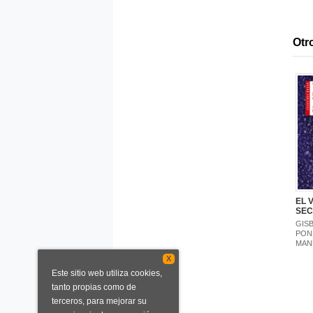
Otro
EL 
SEC
GIS
PON
MAN
X
Este sitio web utiliza cookies,
tanto propias como de
terceros, para mejorar su