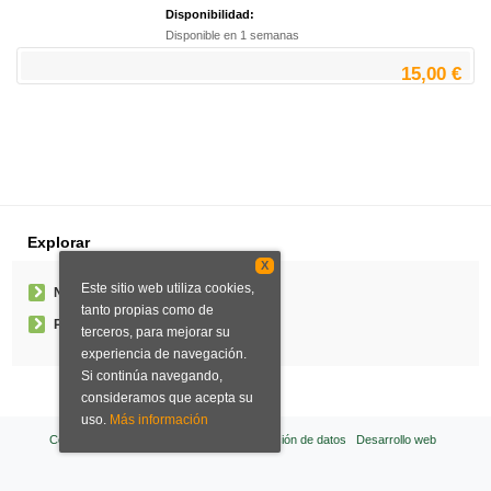
Disponibilidad:
Disponible en 1 semanas
15,00 €
Explorar
X
Este sitio web utiliza cookies,
Noticias
tanto propias como de
Pedidos especiales
terceros, para mejorar su
experiencia de navegación.
Si continúa navegando,
consideramos que acepta su
uso.
Más información
Condiciones de venta
Aviso legal
Protección de datos
Desarrollo web