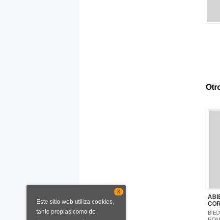
Otro
X
ABI
Este sitio web utiliza cookies,
CO
tanto propias como de
BIE
ROM