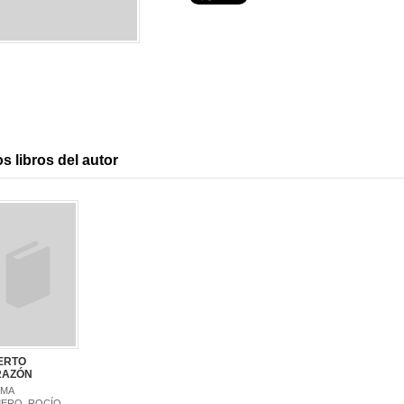
s libros del autor
ERTO
RAZÓN
DMA
ERO, ROCÍO