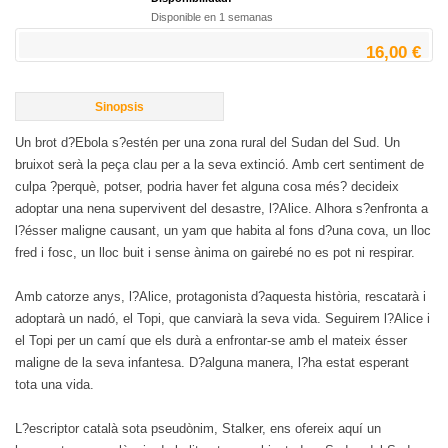
Disponible en 1 semanas
16,00 €
Sinopsis
Un brot d?Ebola s?estén per una zona rural del Sudan del Sud. Un
bruixot serà la peça clau per a la seva extinció. Amb cert sentiment de
culpa ?perquè, potser, podria haver fet alguna cosa més? decideix
adoptar una nena supervivent del desastre, l?Alice. Alhora s?enfronta a
l?ésser maligne causant, un yam que habita al fons d?una cova, un lloc
fred i fosc, un lloc buit i sense ànima on gairebé no es pot ni respirar.
Amb catorze anys, l?Alice, protagonista d?aquesta història, rescatarà i
adoptarà un nadó, el Topi, que canviarà la seva vida. Seguirem l?Alice i
el Topi per un camí que els durà a enfrontar-se amb el mateix ésser
maligne de la seva infantesa. D?alguna manera, l?ha estat esperant
tota una vida.
L?escriptor català sota pseudònim, Stalker, ens ofereix aquí un