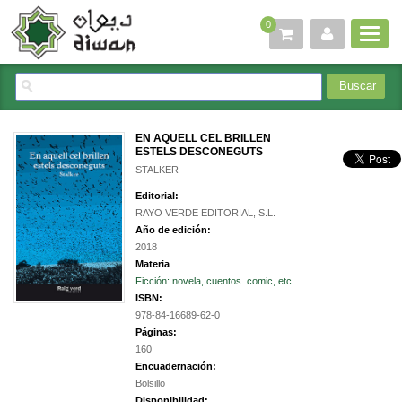
0
EN AQUELL CEL BRILLEN
ESTELS DESCONEGUTS
STALKER
Editorial:
RAYO VERDE EDITORIAL, S.L.
Año de edición:
2018
Materia
Ficción: novela, cuentos. comic, etc.
ISBN:
978-84-16689-62-0
Páginas:
160
Encuadernación:
Bolsillo
Disponibilidad: