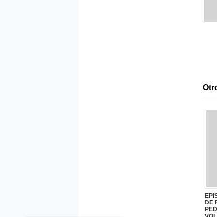
Otro
EPI
DE 
PED
VOL