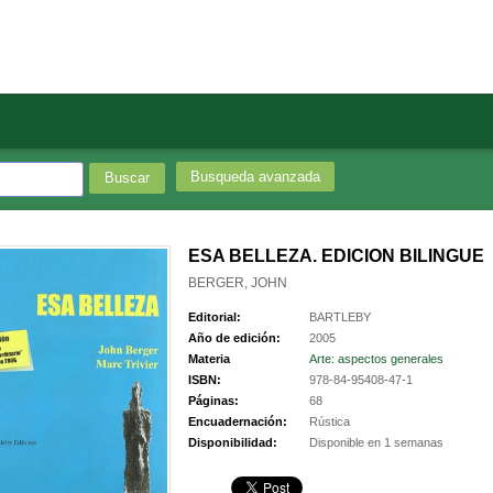
Busqueda avanzada
ESA BELLEZA. EDICION BILINGUE
BERGER, JOHN
Editorial:
BARTLEBY
Año de edición:
2005
Materia
Arte: aspectos generales
ISBN:
978-84-95408-47-1
Páginas:
68
Encuadernación:
Rústica
Disponibilidad:
Disponible en 1 semanas