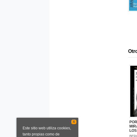
Otro
X
POR
MIR
Este sitio web utiliza cookies,
LOS
tanto propias como de
BER