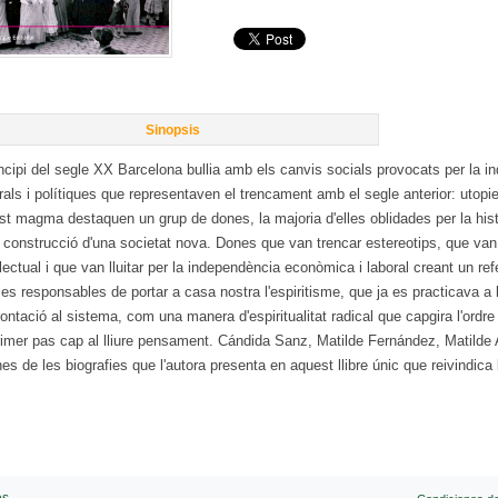
Sinopsis
ncipi del segle XX Barcelona bullia amb els canvis socials provocats per la i
rals i polítiques que representaven el trencament amb el segle anterior: utopie
t magma destaquen un grup de dones, la majoria d'elles oblidades per la històr
 construcció d'una societat nova. Dones que van trencar estereotips, que van 
·lectual i que van lluitar per la independència econòmica i laboral creant un 
es responsables de portar a casa nostra l'espiritisme, que ja es practicava a
ontació al sistema, com una manera d'espiritualitat radical que capgira l'ordre 
rimer pas cap al lliure pensament. Cándida Sanz, Matilde Fernández, Matilde
es de les biografies que l'autora presenta en aquest llibre únic que reivindica l