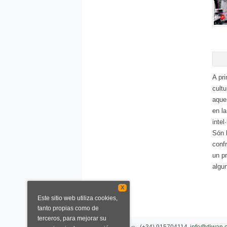
A pri
cultu
aques
en la
intel
Són l
confr
un p
algun
X
Este sitio web utiliza cookies,
tanto propias como de
terceros, para mejorar su