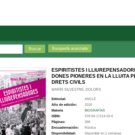
Busqueda avanzada
ESPIRITISTES I LLIUREPENSADOR
DONES PIONERES EN LA LLUITA P
DRETS CIVILS
MARÍN SILVESTRE, DOLORS
Editorial:
ANGLE
Año de edición:
2018
Materia
BIOGRAFÍAS
ISBN:
978-84-17214-03-6
Páginas:
368
Encuadernación:
Rústica
Disponibilidad:
Disponible en 1 semanas