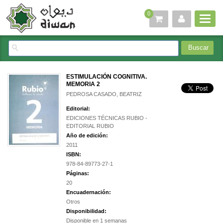
0
ESTIMULACIÓN COGNITIVA.
MEMORIA 2
PEDROSA CASADO, BEATRIZ
Editorial:
EDICIONES TÉCNICAS RUBIO -
EDITORIAL RUBIO
Año de edición:
2011
ISBN:
978-84-89773-27-1
Páginas:
20
Encuadernación:
Otros
Disponibilidad:
Disponible en 1 semanas