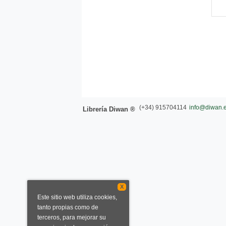
(+34) 915704114
info@diwan.
Librería Diwan ®
X
Este sitio web utiliza cookies,
tanto propias como de
terceros, para mejorar su