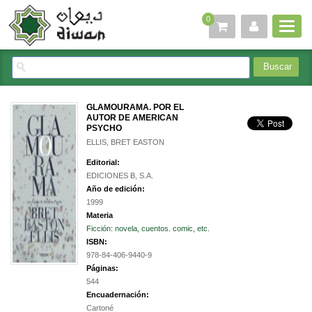
0
GLAMOURAMA. POR EL
AUTOR DE AMERICAN
PSYCHO
ELLIS, BRET EASTON
Editorial:
EDICIONES B, S.A.
Año de edición:
1999
Materia
Ficción: novela, cuentos. comic, etc.
ISBN:
978-84-406-9440-9
Páginas:
544
Encuadernación:
Cartoné