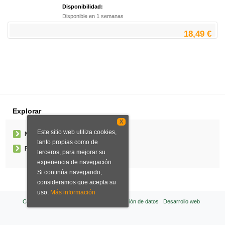
Disponibilidad:
Disponible en 1 semanas
18,49 €
Explorar
X
Este sitio web utiliza cookies,
Noticias
tanto propias como de
Pedidos especiales
terceros, para mejorar su
experiencia de navegación.
Si continúa navegando,
consideramos que acepta su
uso.
Más información
Condiciones de venta
Aviso legal
Protección de datos
Desarrollo web