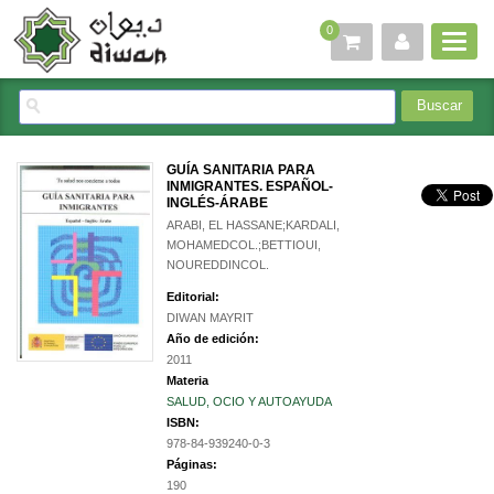
0
GUÍA SANITARIA PARA
INMIGRANTES. ESPAÑOL-
INGLÉS-ÁRABE
ARABI, EL HASSANE;KARDALI,
MOHAMEDCOL.;BETTIOUI,
NOUREDDINCOL.
Editorial:
DIWAN MAYRIT
Año de edición:
2011
Materia
SALUD, OCIO Y AUTOAYUDA
ISBN:
978-84-939240-0-3
Páginas:
190