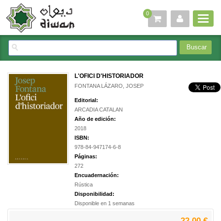
0
L'OFICI D'HISTORIADOR
FONTANA LÁZARO, JOSEP
Editorial:
ARCADIA CATALAN
Año de edición:
2018
ISBN:
978-84-947174-6-8
Páginas:
272
Encuadernación:
Rústica
Disponibilidad:
Disponible en 1 semanas
22,00 €