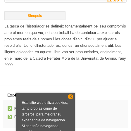
Sinopsis
La tasca de l'historiador es defineix fonamentalment pel seu compromís
amb el món en què viu, i el seu treball ha de contribuir a explicar els
problemes reals dels homes i les dones d'ahir i d'avui, per ajudar a
resoldre'ls. L'ofici d'historiador és, doncs, un ofici socialment útil. Les
lliçons aplegades en aquest llibre van ser pronunciades, originalment,
en el marc de la Càtedra Ferrater Mora de la Universitat de Girona, l'any
2009.
Explorar
X
Este sitio web utiliza cookies,
tanto propias como de
Noticias
terceros, para mejorar su
Pedidos especiales
experiencia de navegación.
Si continúa navegando,