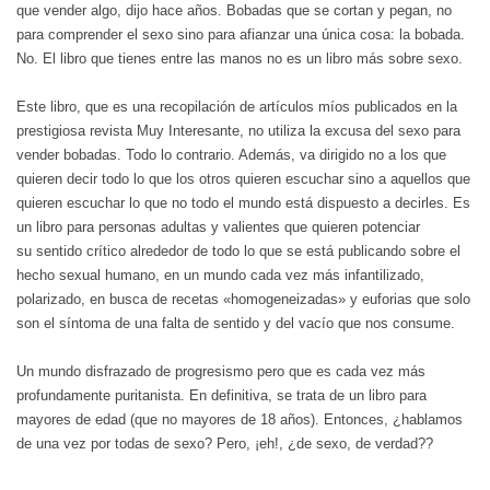
que vender algo, dijo hace años. Bobadas que se cortan y pegan, no
para comprender el sexo sino para afianzar una única cosa: la bobada.
No. El libro que tienes entre las manos no es un libro más sobre sexo.
Este libro, que es una recopilación de artículos míos publicados en la
prestigiosa revista Muy Interesante, no utiliza la excusa del sexo para
vender bobadas. Todo lo contrario. Además, va dirigido no a los que
quieren decir todo lo que los otros quieren escuchar sino a aquellos que
quieren escuchar lo que no todo el mundo está dispuesto a decirles. Es
un libro para personas adultas y valientes que quieren potenciar
su sentido crítico alrededor de todo lo que se está publicando sobre el
hecho sexual humano, en un mundo cada vez más infantilizado,
polarizado, en busca de recetas «homogeneizadas» y euforias que solo
son el síntoma de una falta de sentido y del vacío que nos consume.
Un mundo disfrazado de progresismo pero que es cada vez más
profundamente puritanista. En definitiva, se trata de un libro para
mayores de edad (que no mayores de 18 años). Entonces, ¿hablamos
de una vez por todas de sexo? Pero, ¡eh!, ¿de sexo, de verdad??