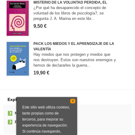
MISTERIO DE LA VOLUNTAD PERDIDA, EL
¿Por qué ha desaparecido el concepto de
voluntad de los libros de psicología?, se
pregunta J. A. Marina en este libr...
9,50 €
PACK LOS MIEDOS Y EL APRENDIZAJE DE LA
VALENTÍA
Hay miedos que nos protegen y miedos que
nos destruyen. Estos son nuestros enemigos y
hemos de declararles la guerra...
19,90 €
Explorar
X
Este sitio web utiliza cookies,
tanto propias como de
Noticias
terceros, para mejorar su
Pedidos especiales
experiencia de navegación.
Si continúa navegando,