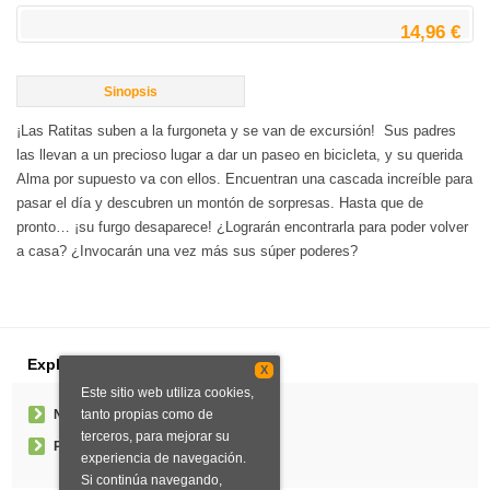
14,96 €
Sinopsis
¡Las Ratitas suben a la furgoneta y se van de excursión! Sus padres
las llevan a un precioso lugar a dar un paseo en bicicleta, y su querida
Alma por supuesto va con ellos. Encuentran una cascada increíble para
pasar el día y descubren un montón de sorpresas. Hasta que de
pronto… ¡su furgo desaparece! ¿Lograrán encontrarla para poder volver
a casa? ¿Invocarán una vez más sus súper poderes?
Explorar
X
Este sitio web utiliza cookies,
tanto propias como de
Noticias
terceros, para mejorar su
Pedidos especiales
experiencia de navegación.
Si continúa navegando,