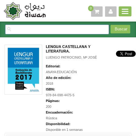
0
LENGUA CASTELLANA Y
LITERATURA.
LUENGO PATROCINIO, Mª JOSÉ
Editorial:
ANAYA EDUCACIÓN
Año de edición:
2018
ISBN:
978-84-698-4475-5
Páginas:
200
Encuadernación:
Rústica
Disponibilidad:
Disponible en 1 semanas