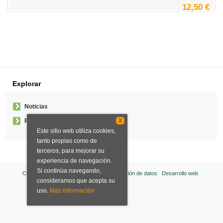
12,50 €
Explorar
Noticias
X
Pedidos especiales
Este sitio web utiliza cookies,
tanto propias como de
terceros, para mejorar su
experiencia de navegación.
Si continúa navegando,
Condiciones de venta
Aviso legal
Protección de datos
Desarrollo web
consideramos que acepta su
uso.
Más información