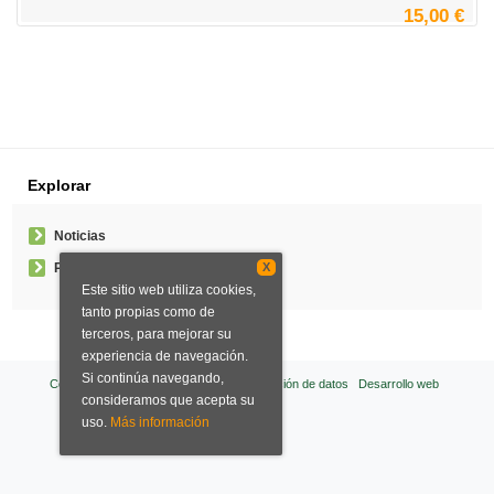
15,00 €
Explorar
Noticias
X
Pedidos especiales
Este sitio web utiliza cookies,
tanto propias como de
terceros, para mejorar su
experiencia de navegación.
Si continúa navegando,
Condiciones de venta
Aviso legal
Protección de datos
Desarrollo web
consideramos que acepta su
uso.
Más información