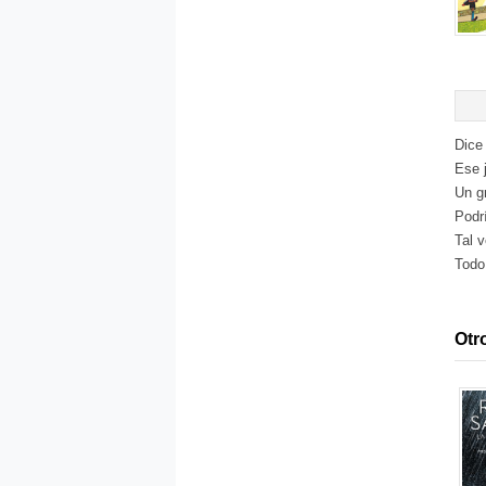
Dice
Ese 
Un gr
Podrí
Tal 
Todo 
Otro