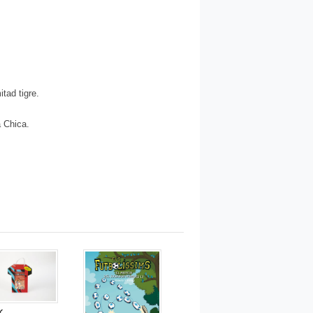
tad tigre.
a Chica.