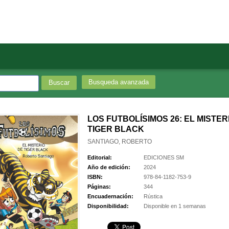
Busqueda avanzada
LOS FUTBOLÍSIMOS 26: EL MISTER
TIGER BLACK
SANTIAGO, ROBERTO
Editorial:
EDICIONES SM
Año de edición:
2024
ISBN:
978-84-1182-753-9
Páginas:
344
Encuadernación:
Rústica
Disponibilidad:
Disponible en 1 semanas