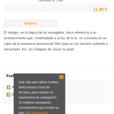
Disponible en 1 mes
11,80 €
Sinopsis
El milagro, en la lógica de los evangelios, hace referencia a un
acontecimiento que, contemplado a la luz de la fe, se convierte en un
signo de la presencia amorosa de Dios para un ser humano sufriente o
necesitado. Así, los milagros de Jesús no pued
Explorar
X
Este sitio web utiliza cookies,
tanto propias como de
Noticias
terceros, para mejorar su
Pedidos especiales
experiencia de navegación.
Si continúa navegando,
consideramos que acepta su
uso.
Más información