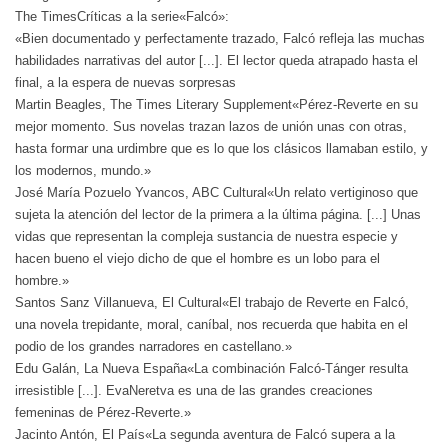
The TimesCríticas a la serie«Falcó»:
«Bien documentado y perfectamente trazado, Falcó refleja las muchas
habilidades narrativas del autor [...]. El lector queda atrapado hasta el
final, a la espera de nuevas sorpresas
Martin Beagles, The Times Literary Supplement«Pérez-Reverte en su
mejor momento. Sus novelas trazan lazos de unión unas con otras,
hasta formar una urdimbre que es lo que los clásicos llamaban estilo, y
los modernos, mundo.»
José María Pozuelo Yvancos, ABC Cultural«Un relato vertiginoso que
sujeta la atención del lector de la primera a la última página. [...] Unas
vidas que representan la compleja sustancia de nuestra especie y
hacen bueno el viejo dicho de que el hombre es un lobo para el
hombre.»
Santos Sanz Villanueva, El Cultural«El trabajo de Reverte en Falcó,
una novela trepidante, moral, caníbal, nos recuerda que habita en el
podio de los grandes narradores en castellano.»
Edu Galán, La Nueva España«La combinación Falcó-Tánger resulta
irresistible [...]. EvaNeretva es una de las grandes creaciones
femeninas de Pérez-Reverte.»
Jacinto Antón, El País«La segunda aventura de Falcó supera a la