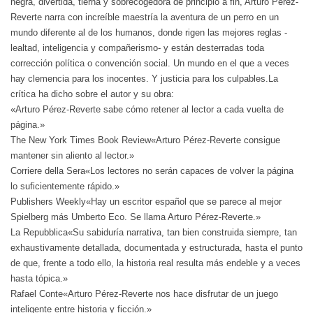
negra, divertida, tierna y sobrecogedora de principio a fin, Arturo Pérez-
Reverte narra con increíble maestría la aventura de un perro en un
mundo diferente al de los humanos, donde rigen las mejores reglas -
lealtad, inteligencia y compañerismo- y están desterradas toda
corrección política o convención social. Un mundo en el que a veces
hay clemencia para los inocentes. Y justicia para los culpables.La
crítica ha dicho sobre el autor y su obra:
«Arturo Pérez-Reverte sabe cómo retener al lector a cada vuelta de
página.»
The New York Times Book Review«Arturo Pérez-Reverte consigue
mantener sin aliento al lector.»
Corriere della Sera«Los lectores no serán capaces de volver la página
lo suficientemente rápido.»
Publishers Weekly«Hay un escritor español que se parece al mejor
Spielberg más Umberto Eco. Se llama Arturo Pérez-Reverte.»
La Repubblica«Su sabiduría narrativa, tan bien construida siempre, tan
exhaustivamente detallada, documentada y estructurada, hasta el punto
de que, frente a todo ello, la historia real resulta más endeble y a veces
hasta tópica.»
Rafael Conte«Arturo Pérez-Reverte nos hace disfrutar de un juego
inteligente entre historia y ficción.»