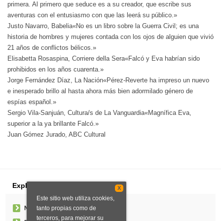
primera. Al primero que seduce es a su creador, que escribe sus
aventuras con el entusiasmo con que las leerá su público.»
Justo Navarro, Babelia«No es un libro sobre la Guerra Civil; es una
historia de hombres y mujeres contada con los ojos de alguien que vivió
21 años de conflictos bélicos.»
Elisabetta Rosaspina, Corriere della Sera«Falcó y Eva habrían sido
prohibidos en los años cuarenta.»
Jorge Fernández Díaz, La Nación«Pérez-Reverte ha impreso un nuevo
e inesperado brillo al hasta ahora más bien adormilado género de
espías español.»
Sergio Vila-Sanjuán, Cultura/s de La Vanguardia«Magnífica Eva,
superior a la ya brillante Falcó.»
Juan Gómez Jurado, ABC Cultural
Explorar
X
Este sitio web utiliza cookies,
tanto propias como de
Noticias
terceros, para mejorar su