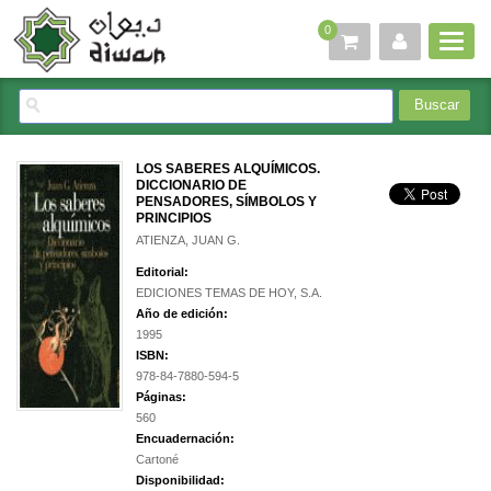
0
LOS SABERES ALQUÍMICOS.
DICCIONARIO DE
PENSADORES, SÍMBOLOS Y
PRINCIPIOS
ATIENZA, JUAN G.
Editorial:
EDICIONES TEMAS DE HOY, S.A.
Año de edición:
1995
ISBN:
978-84-7880-594-5
Páginas:
560
Encuadernación:
Cartoné
Disponibilidad: