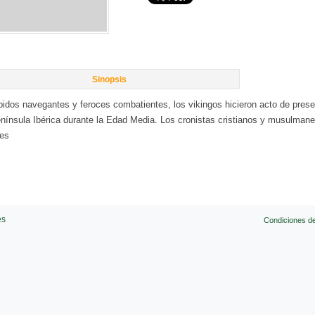
Sinopsis
épidos navegantes y feroces combatientes, los vikingos hicieron acto de pres
enínsula Ibérica durante la Edad Media. Los cronistas cristianos y musulmane
les
es
Condiciones d