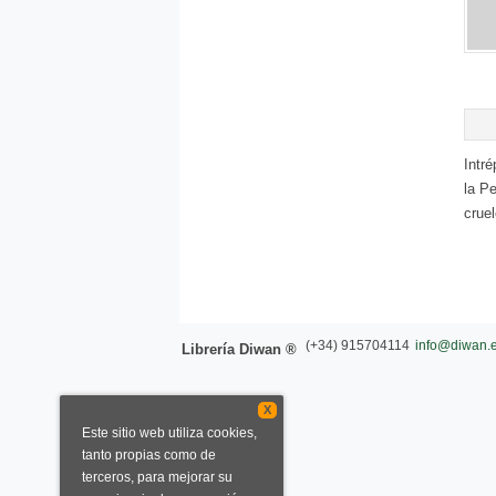
Intr
la P
crue
(+34) 915704114
info@diwan.
Librería Diwan ®
X
Este sitio web utiliza cookies,
tanto propias como de
terceros, para mejorar su