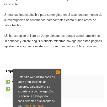
es posible.
Un manual imprescindible para sumergirse en el apasionante mundo de
la investigación de fenómenos paranormales como nunca antes se
había hecho.
«Si ha escogido el libro de Jorge Liébana es porque usted también es
un soñador y quiere seguir siéndolo mientras navega por estas páginas
repletas de enigmas y misterios. En su mano está». Clara Tahoces
Explorar
X
Este sitio web utiliza cookies,
tanto propias como de
Noticias
terceros, para mejorar su
Pedidos especiales
experiencia de navegación.
Si continúa navegando,
consideramos que acepta su
uso.
Más información