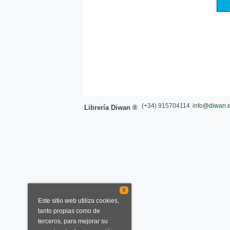
(+34) 915704114
info@diwan.
Librería Diwan ®
X
Este sitio web utiliza cookies,
tanto propias como de
terceros, para mejorar su