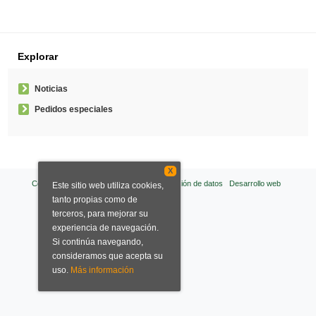
Explorar
Noticias
Pedidos especiales
X
Condiciones de venta
Aviso legal
Protección de datos
Desarrollo web
Este sitio web utiliza cookies,
tanto propias como de
terceros, para mejorar su
experiencia de navegación.
Si continúa navegando,
consideramos que acepta su
uso.
Más información