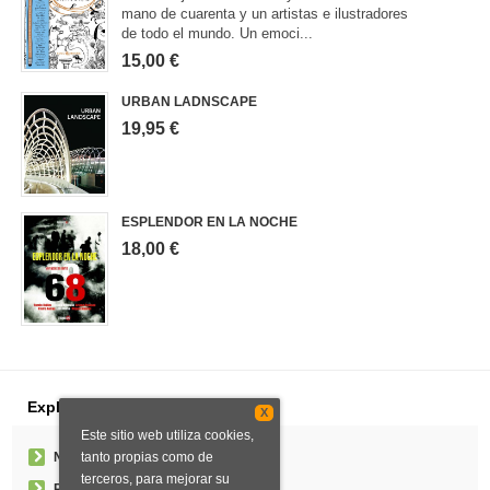
mano de cuarenta y un artistas e ilustradores
de todo el mundo. Un emoci...
15,00 €
URBAN LADNSCAPE
19,95 €
ESPLENDOR EN LA NOCHE
18,00 €
Explorar
X
Este sitio web utiliza cookies,
tanto propias como de
Noticias
terceros, para mejorar su
Pedidos especiales