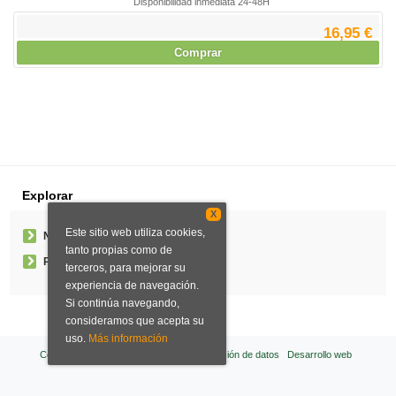
Disponibilidad inmediata 24-48H
16,95 €
Comprar
Explorar
X
Este sitio web utiliza cookies,
Noticias
tanto propias como de
Pedidos especiales
terceros, para mejorar su
experiencia de navegación.
Si continúa navegando,
consideramos que acepta su
uso.
Más información
Condiciones de venta
Aviso legal
Protección de datos
Desarrollo web