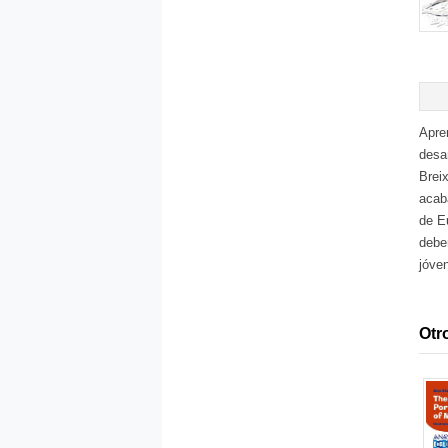
Apren
desar
Breix
acab
de Eu
debe
jóven
Otro