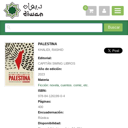
0
PALESTINA
KHALIDI, RASHID
Editorial:
CAPITÁN SWING LIBROS
Año de edición:
2023
Materia
Ficción: novela, cuentos. comic, etc.
ISBN:
978-84-126199-0-4
Páginas:
400
Encuadernación:
Rústica
Disponibilidad: