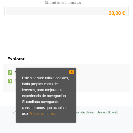
Disponible en 1 semanas
28,00 €
Explorar
X
Noticias
Este sitio web utiliza cookies,
Pedidos especiales
tanto propias como de
terceros, para mejorar su
experiencia de navegación.
Si continúa navegando,
consideramos que acepta su
Condiciones de venta
Aviso legal
Protección de datos
Desarrollo web
uso.
Más información