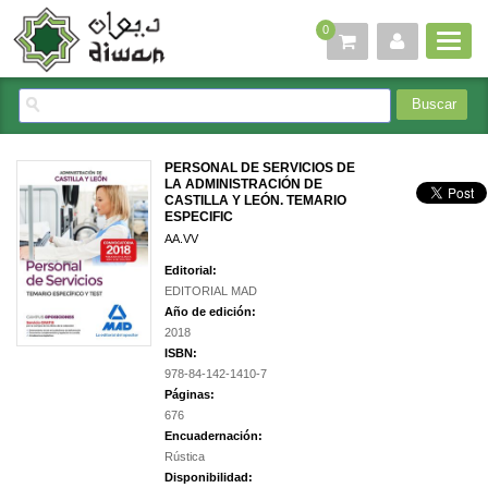
0
PERSONAL DE SERVICIOS DE
LA ADMINISTRACIÓN DE
CASTILLA Y LEÓN. TEMARIO
ESPECIFIC
AA.VV
Editorial:
EDITORIAL MAD
Año de edición:
2018
ISBN:
978-84-142-1410-7
Páginas:
676
Encuadernación:
Rústica
Disponibilidad: