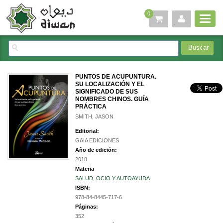
0
PUNTOS DE ACUPUNTURA.
SU LOCALIZACIÓN Y EL
SIGNIFICADO DE SUS
NOMBRES CHINOS. GUÍA
PRÁCTICA
SMITH, JASON
Editorial:
GAIA EDICIONES
Año de edición:
2018
Materia
SALUD, OCIO Y AUTOAYUDA
ISBN:
978-84-8445-717-6
Páginas:
352