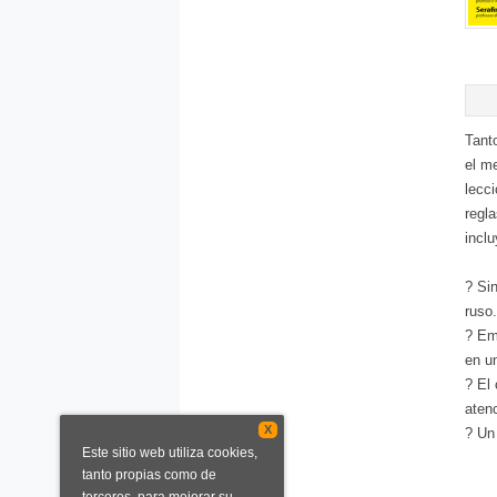
Tanto
el m
lecci
regl
inclu
? Sin
ruso.
? Emp
en un
? El 
atenc
X
? Un
Este sitio web utiliza cookies,
tanto propias como de