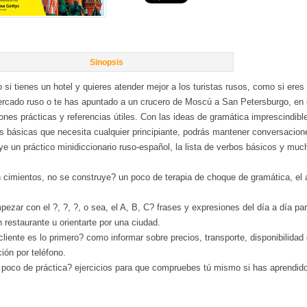
Sinopsis
 si tienes un hotel y quieres atender mejor a los turistas rusos, como si ere
ercado ruso o te has apuntado a un crucero de Moscú a San Petersburgo, en 
ones prácticas y referencias útiles. Con las ideas de gramática imprescindible
as básicas que necesita cualquier principiante, podrás mantener conversacion
ye un práctico minidiccionario ruso-español, la lista de verbos básicos y mu
 cimientos, no se construye? un poco de terapia de choque de gramática, el al
ezar con el ?, ?, ?, o sea, el A, B, C? frases y expresiones del día a día par
 restaurante u orientarte por una ciudad.
cliente es lo primero? como informar sobre precios, transporte, disponibilidad
ión por teléfono.
 poco de práctica? ejercicios para que compruebes tú mismo si has aprendido