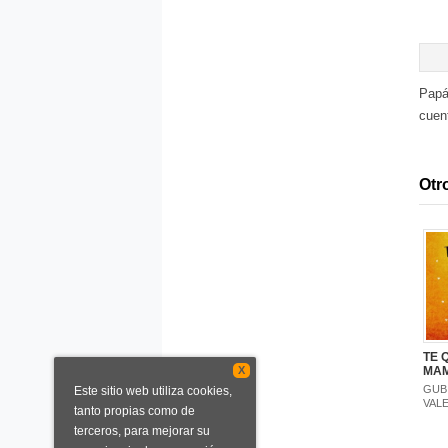
Papá
cuent
Otro
TE 
X
MA
GUB
Este sitio web utiliza cookies,
VALE
tanto propias como de
terceros, para mejorar su