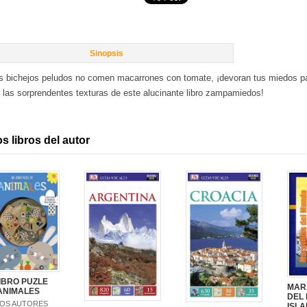
Sinopsis
s bichejos peludos no comen macarrones con tomate, ¡devoran tus miedos par
r las sorprendentes texturas de este alucinante libro zampamiedos!
s libros del autor
LIBRO PUZLE
MAR
ANIMALES
DEL
IOS AUTORES
ISL