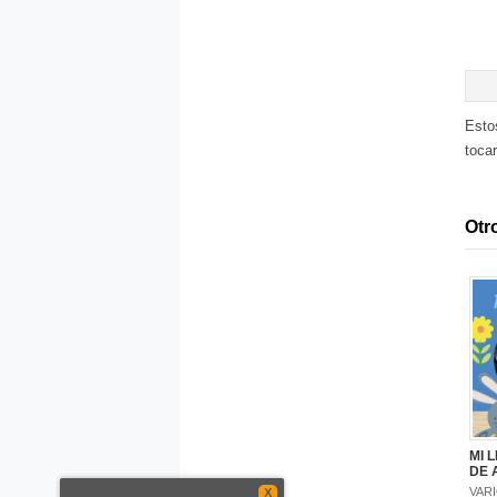
Esto
toca
Otro
MI 
DE 
VAR
X